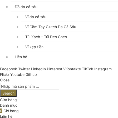
Đồ da cá sấu
Ví da cá sấu
Ví Cầm Tay Clutch Da Cá Sấu
Túi Xách – Túi Đeo Chéo
Ví kẹp tiền
Liên hệ
Facebook
Twitter
LinkedIn
Pinterest
VKontakte
TikTok
Instagram
Flickr
Youtube
Github
Close
Search
Cửa hàng
Danh mục
0
Giỏ hàng
Liên hệ