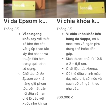
Ví da Epsom khâu tay khe thẻ cắt vát Lano VDNTK028
Ví chìa khóa khóa kéo bằng da Nappa Lano VCK03
Thông Số:
Thông Số:
Ví da ngang
Ví chìa khóa khóa kéo
khâu tay
với thiết
bằng da Nappa
, có 6
kế khe thẻ cắt
móc treo và ngăn phụ
vát giúp thao tác
đựng thẻ hoặc tiền
lấy thẻ nhanh và
gấp.
thuận tiện hơn
Kích thước phủ bì: 10,8
trong quá trình
× 2 × 6,5 cm.
sử dụng.
Chất liệu:
da Nappa
.
Chế tác từ
da
Có thể điều chỉnh màu
Epsom
có khả
da, màu chỉ, số móc và
năng giữ phom
cách bố trí ngăn theo
tốt, bề mặt vân
nhu cầu.
nổi đều và hạn
800.000
₫
chế lộ các vết
xước nhẹ khi sử