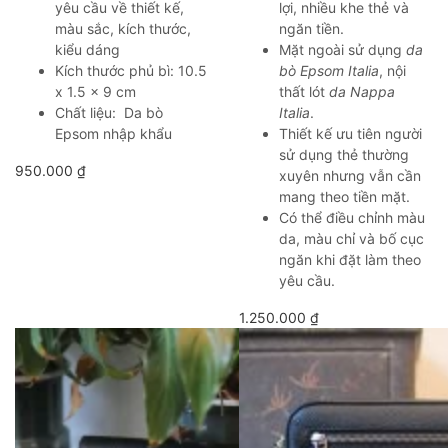
yêu cầu về thiết kế,
lợi, nhiều khe thẻ và
màu sắc, kích thước,
ngăn tiền.
kiểu dáng
Mặt ngoài sử dụng
da
Kích thước phủ bì: 10.5
bò Epsom Italia
, nội
x 1.5 x 9 cm
thất lót
da Nappa
Chất liệu: Da bò
Italia
.
Epsom nhập khẩu
Thiết kế ưu tiên người
sử dụng thẻ thường
950.000
₫
xuyên nhưng vẫn cần
mang theo tiền mặt.
Có thể điều chỉnh màu
da, màu chỉ và bố cục
ngăn khi đặt làm theo
yêu cầu.
1.250.000
₫