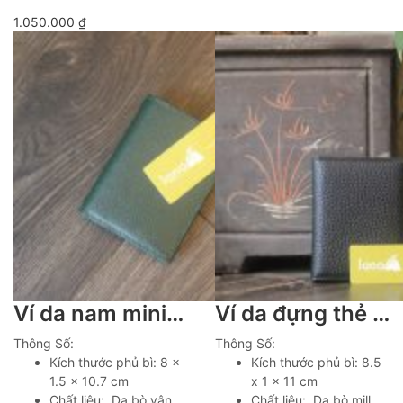
1.050.000
₫
Ví da nam mini handmade gọn gàng sang trọng Lano VDNTK031
Ví da đựng thẻ handmade nhỏ gọn tiện lợi Lano VDNT11
Thông Số:
Thông Số:
Kích thước phủ bì: 8 x
Kích thước phủ bì: 8.5
1.5 x 10.7 cm
x 1 x 11 cm
Chất liệu: Da bò vân
Chất liệu: Da bò mill