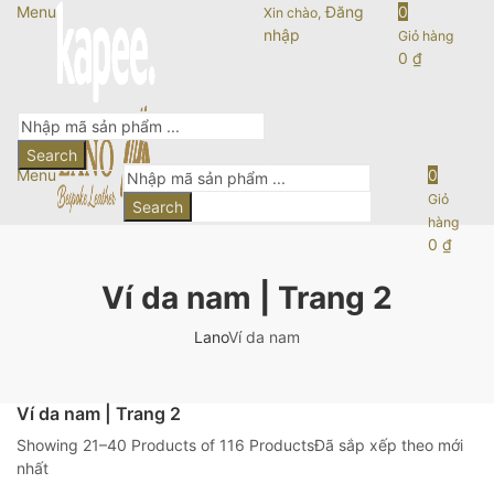
Menu
Đăng
0
Xin chào,
nhập
Giỏ hàng
0
₫
Search
Menu
0
Giỏ
Search
hàng
0
₫
Ví da nam | Trang 2
Lano
Ví da nam
Ví da nam | Trang 2
Showing 21–40 Products of 116 Products
Đã sắp xếp theo mới
nhất