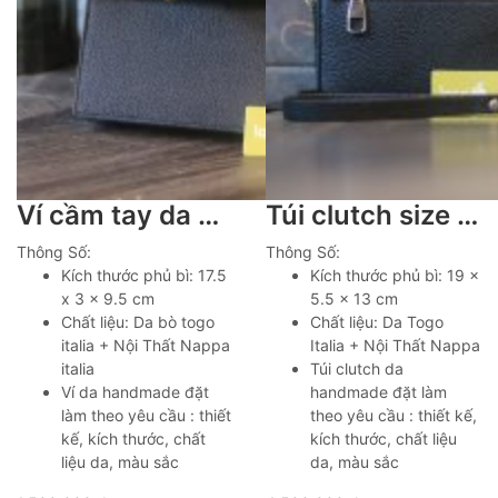
Ví cầm tay da bò togo chế tác theo yêu cầu Lano VCTK016
Túi clutch size 19 da togo Italia khâu tay thủ công Lano CLTK030
Thông Số:
Thông Số:
Kích thước phủ bì: 17.5
Kích thước phủ bì: 19 x
x 3 x 9.5 cm
5.5 x 13 cm
Chất liệu: Da bò togo
Chất liệu: Da Togo
italia + Nội Thất Nappa
Italia + Nội Thất Nappa
italia
Túi clutch da
Ví da handmade đặt
handmade đặt làm
làm theo yêu cầu : thiết
theo yêu cầu : thiết kế,
kế, kích thước, chất
kích thước, chất liệu
liệu da, màu sắc
da, màu sắc