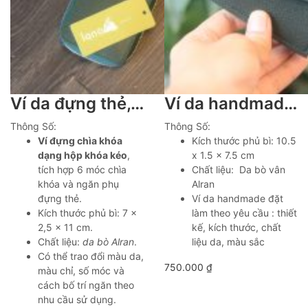
Ví da đựng thẻ, chìa khoá handmade khâu tay thủ công lano VDNT12
Ví da handmade đựng thẻ nhỏ gọn tiện lợi VDNT14
Thông Số:
Thông Số:
Ví đựng chìa khóa
Kích thước phủ bì: 10.5
dạng hộp khóa kéo
,
x 1.5 x 7.5 cm
tích hợp 6 móc chìa
Chất liệu: Da bò vân
khóa và ngăn phụ
Alran
đựng thẻ.
Ví da handmade đặt
Kích thước phủ bì: 7 ×
làm theo yêu cầu : thiết
2,5 × 11 cm.
kế, kích thước, chất
Chất liệu:
da bò Alran
.
liệu da, màu sắc
Có thể trao đổi màu da,
750.000
₫
màu chỉ, số móc và
cách bố trí ngăn theo
nhu cầu sử dụng.