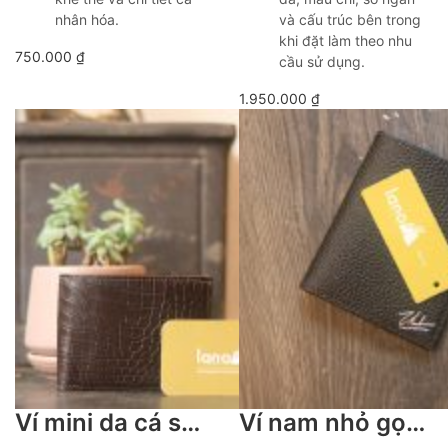
nhân hóa.
và cấu trúc bên trong
khi đặt làm theo nhu
750.000
₫
cầu sử dụng.
1.950.000
₫
Ví mini da cá sấu cao cấp khâu tay thủ công Lano VCSTK016
Ví nam nhỏ gọn tiện lợi da togo ngoại handmade lano VDNTK029