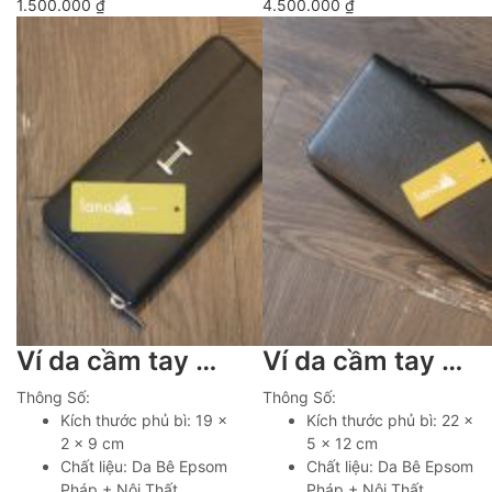
1.500.000
₫
4.500.000
₫
Ví da cầm tay cao cấp khâu tay thủ công Lano VCTK015
Ví da cầm tay handmade khâu tay thủ công Lano VCTK014
Thông Số:
Thông Số:
Kích thước phủ bì: 19 x
Kích thước phủ bì: 22 x
2 x 9 cm
5 x 12 cm
Chất liệu: Da Bê Epsom
Chất liệu: Da Bê Epsom
Pháp + Nội Thất
Pháp + Nội Thất