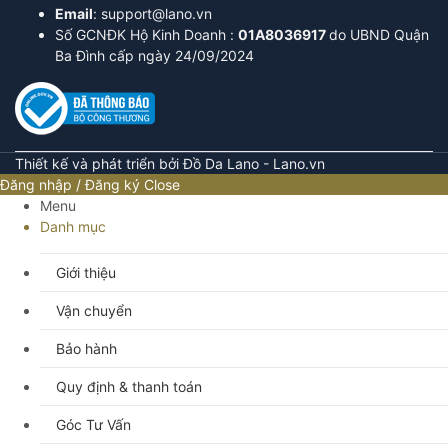
Email
: support@lano.vn
Số GCNĐK Hộ Kinh Doanh :
01A8036917
do UBND Quận
Ba Đình cấp ngày 24/09/2024
Thiết kế và phát triển bởi Đồ Da Lano - Lano.vn
Đăng nhập / Đăng ký
Close
Menu
Danh mục
Giới thiệu
Vận chuyển
Bảo hành
Quy định & thanh toán
Góc Tư Vấn