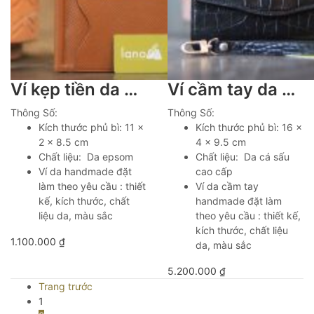
Ví kẹp tiền da bò cao cấp handmade khâu tay thủ công Lano VKT03
Ví cầm tay da cá sấu handmade khâu tay thủ công Lano VCTK011
Thông Số:
Thông Số:
Kích thước phủ bì: 11 x
Kích thước phủ bì: 16 x
2 x 8.5 cm
4 x 9.5 cm
Chất liệu: Da epsom
Chất liệu: Da cá sấu
Ví da handmade đặt
cao cấp
làm theo yêu cầu : thiết
Ví da cầm tay
kế, kích thước, chất
handmade đặt làm
liệu da, màu sắc
theo yêu cầu : thiết kế,
kích thước, chất liệu
1.100.000
₫
da, màu sắc
5.200.000
₫
Trang trước
1