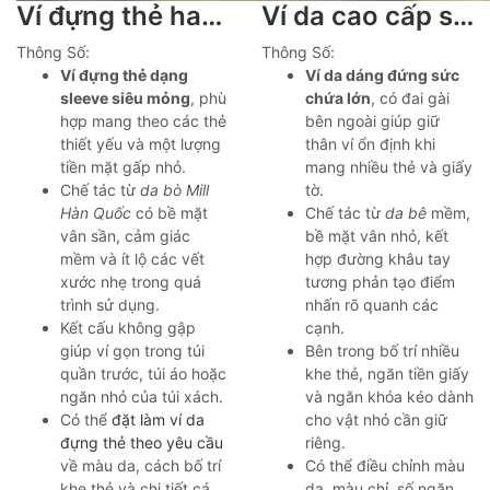
Ví đựng thẻ handmade thời trang sang trọng da bò cao cấp Lano VDNT10
Ví da cao cấp sang trọng tiện lợi khâu tay thủ công Lano VDNTK030
Thông Số:
Thông Số:
Ví đựng thẻ dạng
Ví da dáng đứng sức
sleeve siêu mỏng
, phù
chứa lớn
, có đai gài
hợp mang theo các thẻ
bên ngoài giúp giữ
thiết yếu và một lượng
thân ví ổn định khi
tiền mặt gấp nhỏ.
mang nhiều thẻ và giấy
Chế tác từ
da bò Mill
tờ.
Hàn Quốc
có bề mặt
Chế tác từ
da bê
mềm,
vân sần, cảm giác
bề mặt vân nhỏ, kết
mềm và ít lộ các vết
hợp đường khâu tay
xước nhẹ trong quá
tương phản tạo điểm
trình sử dụng.
nhấn rõ quanh các
Kết cấu không gập
cạnh.
giúp ví gọn trong túi
Bên trong bố trí nhiều
quần trước, túi áo hoặc
khe thẻ, ngăn tiền giấy
ngăn nhỏ của túi xách.
và ngăn khóa kéo dành
Có thể
đặt làm ví da
cho vật nhỏ cần giữ
đựng thẻ theo yêu cầu
riêng.
về màu da, cách bố trí
Có thể điều chỉnh màu
khe thẻ và chi tiết cá
da, màu chỉ, số ngăn