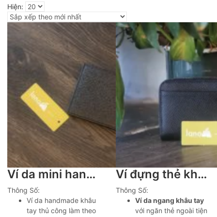
Hiện:
Ví da mini handmade khâu tay thủ công Lano VDNTK036
Ví đựng thẻ khâu tay nhiều ngăn nhỏ gọn Lano VDNT15
Thông Số:
Thông Số:
Ví da handmade khâu
Ví da ngang khâu tay
tay thủ công làm theo
với ngăn thẻ ngoài tiện