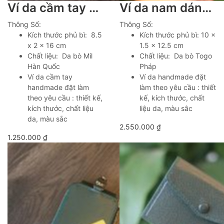
Ví da cầm tay handmade nhỏ gọn tiện lợi Lano VCTK012
Ví da nam dáng đứng nhiều ngăn khâu tay Lano VDNTK032
Thông Số:
Thông Số:
Kích thước phủ bì: 8.5
Kích thước phủ bì: 10 x
x 2 x 16 cm
1.5 x 12.5 cm
Chất liệu: Da bò Mil
Chất liệu: Da bò Togo
Hàn Quốc
Pháp
Ví da cầm tay
Ví da handmade đặt
handmade đặt làm
làm theo yêu cầu : thiết
theo yêu cầu : thiết kế,
kế, kích thước, chất
kích thước, chất liệu
liệu da, màu sắc
da, màu sắc
2.550.000
₫
1.250.000
₫