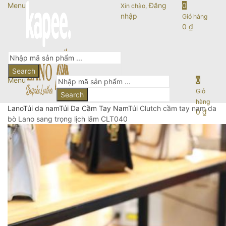
Menu
Đăng
0
Xin chào,
nhập
Giỏ hàng
0
₫
Search
Menu
0
Giỏ
Search
hàng
Lano
Túi da nam
Túi Da Cầm Tay Nam
Túi Clutch cầm tay nam da
0
₫
bò Lano sang trọng lịch lãm CLT040