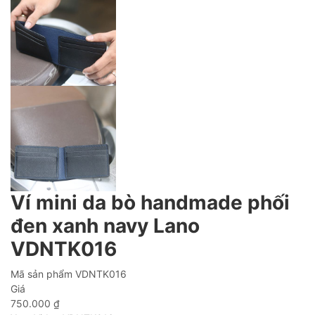
Ví mini da bò handmade phối
đen xanh navy Lano
VDNTK016
Mã sản phẩm
VDNTK016
Giá
750.000
₫