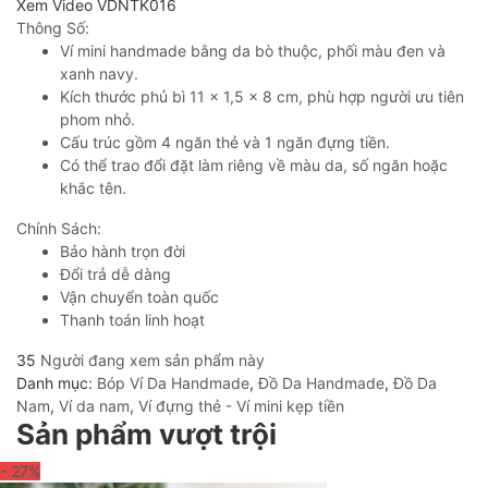
Xem Video VDNTK016
Thông Số:
Ví mini handmade bằng da bò thuộc, phối màu đen và
xanh navy.
Kích thước phủ bì 11 x 1,5 x 8 cm, phù hợp người ưu tiên
phom nhỏ.
Cấu trúc gồm 4 ngăn thẻ và 1 ngăn đựng tiền.
Có thể trao đổi đặt làm riêng về màu da, số ngăn hoặc
khắc tên.
Chính Sách:
Bảo hành trọn đời
Đổi trả dễ dàng
Vận chuyển toàn quốc
Thanh toán linh hoạt
35
Người đang xem sản phẩm này
Danh mục:
Bóp Ví Da Handmade
,
Đồ Da Handmade
,
Đồ Da
Nam
,
Ví da nam
,
Ví đựng thẻ - Ví mini kẹp tiền
Sản phẩm vượt trội
- 27
%