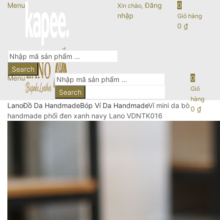
Menu
Đăng
0
Xin chào,
nhập
Giỏ hàng
0
₫
Search
Menu
0
Giỏ
Search
hàng
Lano
Đồ Da Handmade
Bóp Ví Da Handmade
Ví mini da bò
0
₫
handmade phối đen xanh navy Lano VDNTK016