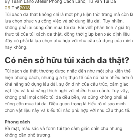
By
Team Lano Atelier
Phong Cách Lano
,
Tư Vấn Túi Da
06
Th6
2018
Túi xách da thật không chỉ là một phụ kiện thời trang mà còn là
lựa chọn phục vụ công việc và sử dụng lâu dài. Tuy nhiên,
không phải ai cũng cần mua túi da. Bài viết phân tích 7 giá trị
thực tế của túi xách da thật, đồng thời giúp bạn xác định liệu
đây có phải là lựa chọn phù hợp với nhu cầu sử dụng của mình
hay không.
Có nên sở hữu túi xách da thật?
Túi xách da thật thường được nhắc đến như một phụ kiện thể
hiện phong cách, nhưng giá trị thực tế của nó nằm nhiều hơn ở
khả năng sử dụng lâu dài, sự ổn định của cấu trúc, cảm giác
vật liệu và khả năng thích nghi với nhiều hoàn cảnh. Tuy vậy,
không phải mọi chiếc túi da đều bền, và cũng không phải ai
cũng cần mua túi da. Điều quan trọng là hiểu rõ vì sao mình
chọn vật liệu này và kiểu túi nào phù hợp với nhu cầu thực tế.
Phong cách
Bề mặt, màu sắc và form túi tạo cảm giác chỉn chu nhưng
không cần phô trương.