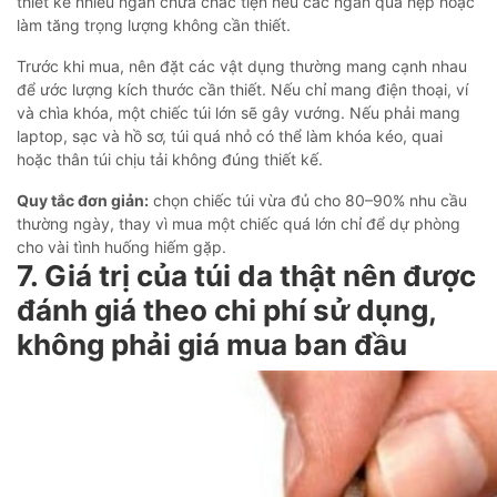
thiết kế nhiều ngăn chưa chắc tiện nếu các ngăn quá hẹp hoặc
làm tăng trọng lượng không cần thiết.
Trước khi mua, nên đặt các vật dụng thường mang cạnh nhau
để ước lượng kích thước cần thiết. Nếu chỉ mang điện thoại, ví
và chìa khóa, một chiếc túi lớn sẽ gây vướng. Nếu phải mang
laptop, sạc và hồ sơ, túi quá nhỏ có thể làm khóa kéo, quai
hoặc thân túi chịu tải không đúng thiết kế.
Quy tắc đơn giản:
chọn chiếc túi vừa đủ cho 80–90% nhu cầu
thường ngày, thay vì mua một chiếc quá lớn chỉ để dự phòng
cho vài tình huống hiếm gặp.
7. Giá trị của túi da thật nên được
đánh giá theo chi phí sử dụng,
không phải giá mua ban đầu