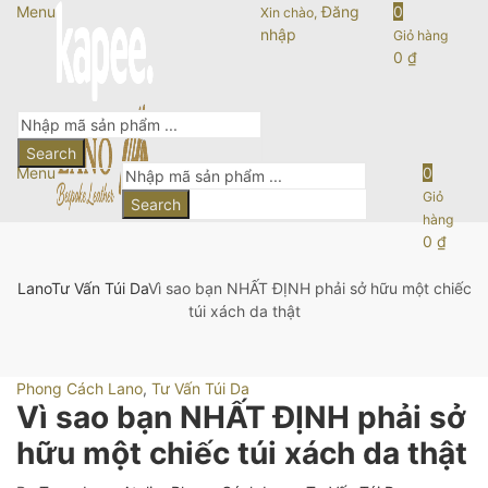
Menu
Đăng
0
Xin chào,
nhập
Giỏ hàng
0
₫
Search
Menu
0
Giỏ
Search
hàng
0
₫
Lano
Tư Vấn Túi Da
Vì sao bạn NHẤT ĐỊNH phải sở hữu một chiếc
túi xách da thật
Phong Cách Lano
,
Tư Vấn Túi Da
Vì sao bạn NHẤT ĐỊNH phải sở
hữu một chiếc túi xách da thật